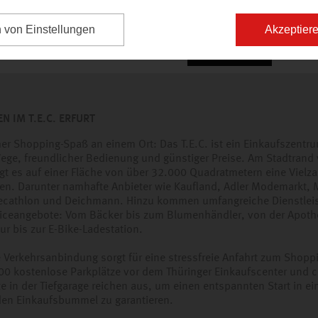
n von Einstellungen
Akzeptiere
N IM T.E.C. ERFURT
her Shopping-Spaß an einem Ort: Das T.E.C. ist ein Einkaufszentr
ege, freundlicher Bedienung und günstiger Preise. Am Stadtrand 
gt es auf einer Fläche von über 32.000 Quadratmetern eine Vielza
en. Darunter namhafte Anbieter wie Kaufland, Adler Modemarkt, 
ecathlon und Deichmann. Hinzu kommen umfangreiche Dienstlei
iceangebote: Vom Bäcker bis zum Blumenhändler, von der Apoth
ur bis zur E-Bike-Ladestation.
e Verkehrsanbindung sorgt für eine stressfreie Anfahrt zum Shopp
00 kostenlose Parkplätze vor dem Thüringer Einkaufscenter und c
e in der Tiefgarage reichen aus, um einen entspannten Start in ei
en Einkaufsbummel zu garantieren.