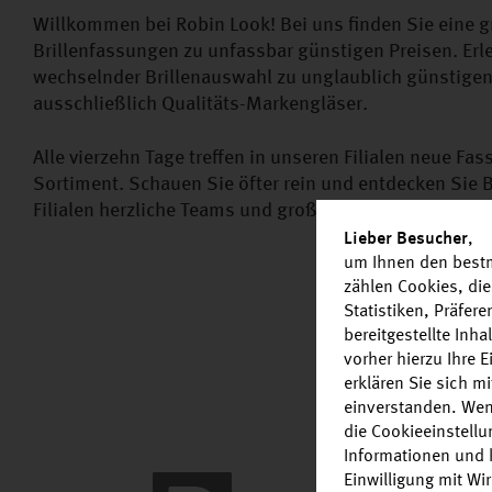
Willkommen bei Robin Look! Bei uns finden Sie eine
Brillenfassungen zu unfassbar günstigen Preisen. Erl
wechselnder Brillenauswahl zu unglaublich günstigen 
ausschließlich Qualitäts-Markengläser.
Alle vierzehn Tage treffen in unseren Filialen neue F
Sortiment. Schauen Sie öfter rein und entdecken Sie Br
Filialen herzliche Teams und große Qualität zum kleins
Lieber Besucher
,
um Ihnen den bestm
zählen Cookies, die
Statistiken, Präfer
bereitgestellte Inh
vorher hierzu Ihre 
erklären Sie sich m
einverstanden. Wen
die Cookieeinstell
Informationen und k
Einwilligung mit Wi