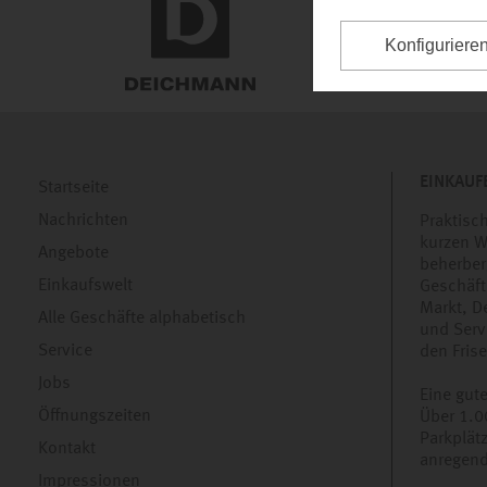
Konfiguriere
EINKAUFE
Startseite
Nachrichten
Praktisc
kurzen W
Angebote
beherber
Einkaufswelt
Geschäft
Markt, D
Alle Geschäfte alphabetisch
und Serv
Service
den Frise
Jobs
Eine gut
Öffnungszeiten
Über 1.0
Parkplätz
Kontakt
anregend
Impressionen