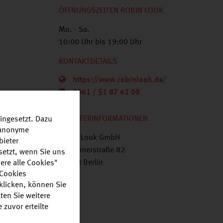
ÖFFNUNGSZEITEN ROBIN LOOK
Mo. - Sa.
10:00 Uhr bis 19:00 Uhr
KONTAKTDETAILS
https://www.robinlook.de/
0361 / 51 87 62 09
ANBIETERINFORMATIONEN
ingesetzt. Dazu
r anonyme
Robin Look GmbH
bieter
Bessemerstraße 82
setzt, wenn Sie uns
12103 Berlin
ere alle Cookies"
 Cookies
klicken, können Sie
ten Sie weitere
zuvor erteilte