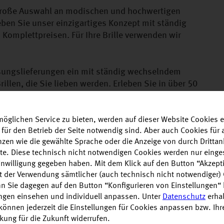
 große Auswahl an modischen und hochwertigen
eben Sie unser einzigartiges Konzept mit ständig
Komplettpreisen. Für Ihre Brille verwenden wir
assungslieferungen ein mit ständig wechselndem
illen, die Sie lieben werden. Erleben Sie in über 50
ten Preis.
öglichen Service zu bieten, werden auf dieser Website Cookies e
 für den Betrieb der Seite notwendig sind. Aber auch Cookies fü
enzen wie die gewählte Sprache oder die Anzeige von durch Drittan
alte. Diese technisch nicht notwendigen Cookies werden nur einge
Einwilligung gegeben haben. Mit dem Klick auf den Button “Akzepti
it der Verwendung sämtlicher (auch technisch nicht notwendiger)
n Sie dagegen auf den Button “Konfigurieren von Einstellungen“ 
ungen einsehen und individuell anpassen. Unter
Datenschutz
erhal
önnen jederzeit die Einstellungen für Cookies anpassen bzw. Ihre 
rkung für die Zukunft widerrufen.