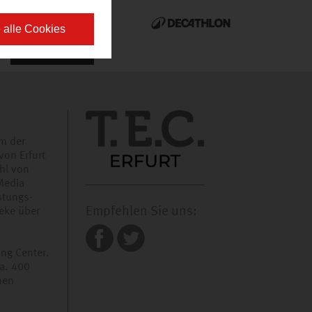
 alle Cookies
um der
von Erfurt
hl von
Media
stungs-
Empfehlen Sie uns:
eke über
ing Center.
a. 400
nen