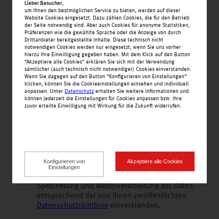
Lieber Besucher
,
um Ihnen den bestmöglichen Service zu bieten, werden auf dieser
E-Mail
*
Website Cookies eingesetzt. Dazu zählen Cookies, die für den Betrieb
der Seite notwendig sind. Aber auch Cookies für anonyme Statistiken,
Präferenzen wie die gewählte Sprache oder die Anzeige von durch
Drittanbieter bereitgestellte Inhalte. Diese technisch nicht
notwendigen Cookies werden nur eingesetzt, wenn Sie uns vorher
hierzu Ihre Einwilligung gegeben haben. Mit dem Klick auf den Button
“Akzeptiere alle Cookies" erklären Sie sich mit der Verwendung
sämtlicher (auch technisch nicht notwendiger) Cookies einverstanden.
Wenn Sie dagegen auf den Button “Konfigurieren von Einstellungen“
Telefon
klicken, können Sie die Cookieeinstellungen einsehen und individuell
anpassen. Unter
Datenschutz
erhalten Sie weitere Informationen und
können jederzeit die Einstellungen für Cookies anpassen bzw. Ihre
zuvor erteilte Einwilligung mit Wirkung für die Zukunft widerrufen.
Datenschutz
Konfigurieren von
Akzeptiere alle Cookies
Mit dem Abschicken des ausgefüllten Formulars
Einstellungen
erkläre ich mich ausdrücklich mit der
Speicherung und Weiterverarbeitung der Daten
entsprechend der von Ihnen veröffentlichten
Datenschutzrichtlinie
einverstanden.