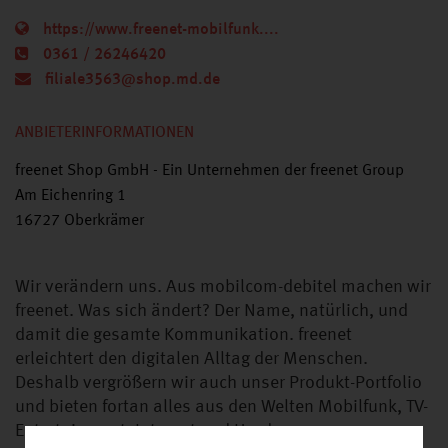
https://www.freenet-mobilfunk....
0361 / 26246420
filiale3563@shop.md.de
ANBIETERINFORMATIONEN
freenet Shop GmbH - Ein Unternehmen der freenet Group
Am Eichenring 1
16727 Oberkrämer
Wir verändern uns. Aus mobilcom-debitel machen wir
freenet. Was sich ändert? Der Name, natürlich, und
damit die gesamte Kommunikation. freenet
erleichtert den digitalen Alltag der Menschen.
Deshalb vergrößern wir auch unser Produkt-Portfolio
und bieten fortan alles aus den Welten Mobilfunk, TV-
Entertainment, Internet und Hardware an.