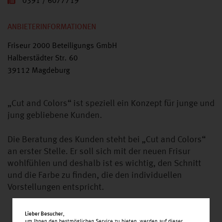
0391 / 6077719
ANBIETERINFORMATIONEN
Friseur 2000 Beteiligungs GmbH
Halberstädter Str. 60
39112 Magdeburg
„Cut and Colors“ ist speziell ein Konzept für junge und
jung gebliebene Kunden.
Die Beratung des Kunden steht bei „Cut and Colors“
an erster Stelle. Er soll sich mit der neuen Frisur
wohlfühlen und deshalb ist es wichtig, den Schnitt
und die Farbe zu finden, die den individuellen
Vorstellungen entspricht.
Lieber Besucher
,
um Ihnen den bestmöglichen Service zu bieten, werden auf dieser