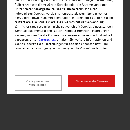
der Seite notwendig sind. Aber auch Cookies für anonyme Statistiken,
Präferenzen wie die gewählte Sprache oder die Anzeige von durch
Drittanbieter bereitgestellte Inhalte. Diese technisch nicht
notwendigen Cookies werden nur eingesetzt, wenn Sie uns vorher
hierzu Ihre Einwilligung gegeben haben. Mit dem Klick auf den Button
“Akzeptiere alle Cookies" erklären Sie sich mit der Verwendung
Startseite
sämtlicher (auch technisch nicht notwendiger) Cookies einverstanden.
Wenn Sie dagegen auf den Button “Konfigurieren von Einstellungen“
Nachrichten
klicken, können Sie die Cookieeinstellungen einsehen und individuell
anpassen. Unter
Datenschutz
erhalten Sie weitere Informationen und
Angebote
können jederzeit die Einstellungen für Cookies anpassen bzw. Ihre
zuvor erteilte Einwilligung mit Wirkung für die Zukunft widerrufen.
Einkaufswelt
Alle Geschäfte alphabetisch
Service
Jobs
Konfigurieren von
Akzeptiere alle Cookies
Einstellungen
Öffnungszeiten
Kontakt
Impressionen
Anfahrt
Impressum
Datenschutz